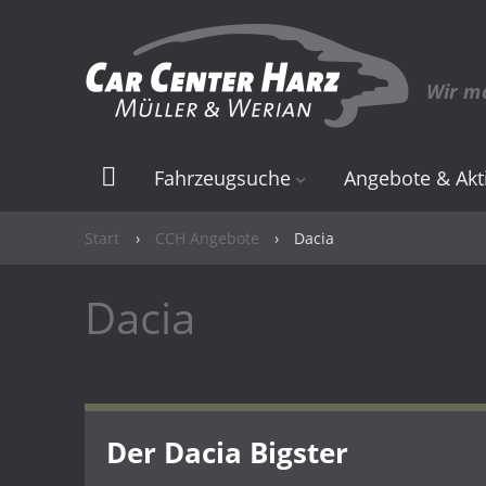
Wir m
Fahrzeugsuche
Angebote & Akt
Elektro & Hybrid
Angebote
Start
›
CCH Angebote
›
Dacia
Neuwagen
Elektro & Hybrid
Dacia
Gebrauchtwagen
Der Dacia Bigster