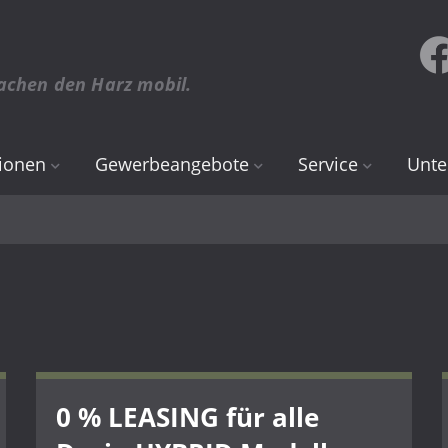
achen den Harz mobil.
ionen
Gewerbeangebote
Service
Unt
Renault
Online Termin
Über
Dacia
Teile & Zubehör
Stan
Inspektion & Wartu
Karri
Räder, Reifen & Fel
CCH 
0 % LEASING für alle
Karosserie & Lack