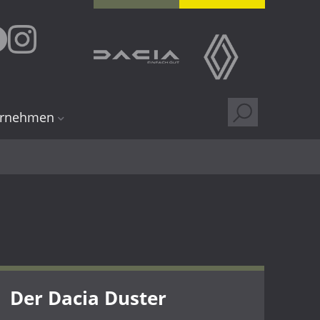
ernehmen
 uns
dorte
ng
ere
gen
Kundenkarte
Der Dacia Duster