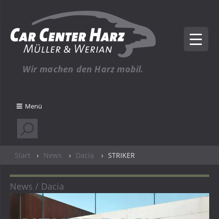
Wir machen den Harz mobil.
Menü
Start
›
News
›
Dacia
›
STRIKER
News
Dacia