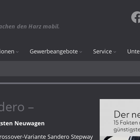
achen den Harz mobil.
ionen
Gewerbeangebote
Service
Unt
Renault
Online Termin
Über
Dacia
Teile & Zubehör
Stan
Inspektion & Wartu
Karri
dero –
Räder, Reifen & Fel
CCH 
igsten Neuwagen
Karosserie & Lack
rossover-Variante Sandero Stepway