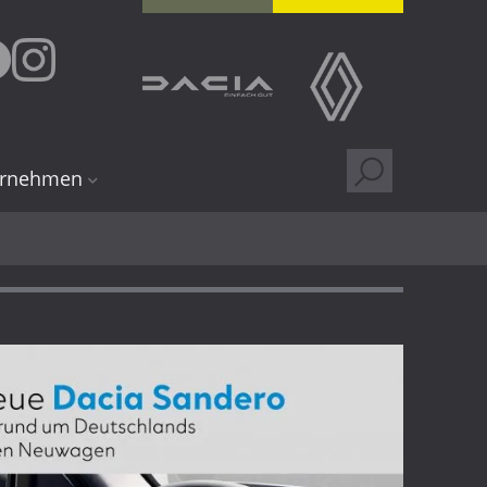
ernehmen
 uns
dorte
ng
ere
gen
Kundenkarte