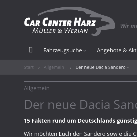
Wir m
Fahrzeugsuche
Angebote & Akt
Elektro & Hybrid
Angebote
Start
›
Allgemein
›
Der neue Dacia Sandero –
Neuwagen
Elektro & Hybrid
Allgemein
Gebrauchtwagen
Der neue Dacia San
15 Fakten rund um Deutschlands günst
Wir möchten Euch den Sandero sowie die C