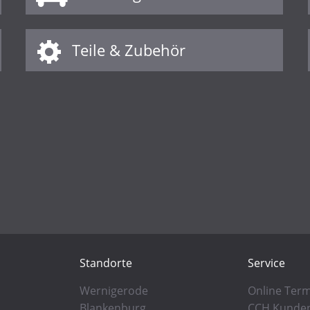
Teile & Zubehör
Standorte
Service
Wernigerode
Online Ter
Blankenburg
CCH Kunden