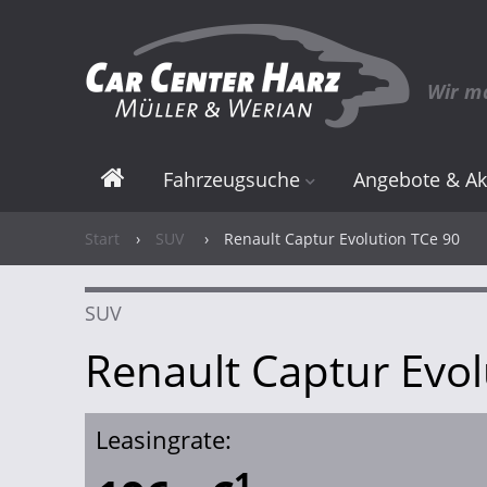
Wir m
Fahrzeugsuche
Angebote & Ak
Elektro & Hybrid
Angebote
Start
›
SUV
›
Renault Captur Evolution TCe 90
Neuwagen
Elektro & Hybri
SUV
Gebrauchtwagen
Renault Captur Evol
Leasingrate:
1