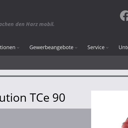
achen den Harz mobil.
tionen
Gewerbeangebote
Service
Unt
Renault
Online Termin
Übe
d
Dacia
Teile & Zubehör
Sta
Inspektion & Wart
Karr
ution TCe 90
Räder, Reifen & Fe
CCH
Karosserie & Lack