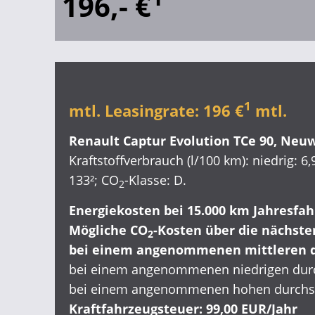
196,- €
1
mtl. Leasingrate
:
196 €
mtl.
Renault Captur Evolution TCe 90, Neu
Kraftstoffverbrauch (l/100 km): niedrig: 6,9
133²; CO
-Klasse: D.
2
Energiekosten bei 15.000 km Jahresfah
Mögliche CO
-Kosten über die nächsten
2
bei einem angenommenen mittleren d
bei einem angenommenen niedrigen durc
bei einem angenommenen hohen durchsc
Kraftfahrzeugsteuer: 99,00 EUR/Jahr