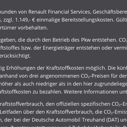
kunden von Renault Financial Services, Geschäftsber
 zzgl. 1.149,- € einmalige Bereitstellungskosten. Gült
rrtümer vorbehalten.
eben, die durch den Betrieb des Pkw entstehen. CO₂
ftstoffes bzw. der Energieträger entstehen oder ver
rücksichtigt.
g Erhöhungen der Kraftstoffkosten möglich. Die künft
anhand von drei angenommenen CO₂-Preisen für den 
öher als auch niedriger als in den hier zugrundelie
ftstoffkosten zu bezahlen. Weitere Informationen un
Kraftstoffverbrauch, den offiziellen spezifischen CO
eitfaden über den Kraftstoffverbrauch, die CO₂-Emi
er bei der Deutsche Automobil Treuhand (DAT) unentg