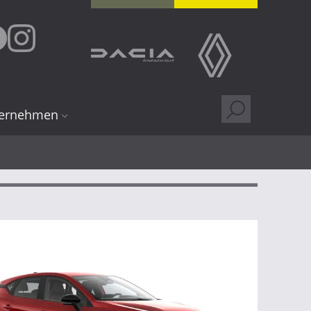
ernehmen
r uns
ndorte
ung
iere
lgen
 Kundenkarte