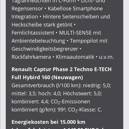
Tagfahrleuchten in C-Form • Licht- und
Regensensor • Kabellose Smartphone
Integration • Hintere Seitenscheiben und
Heckscheibe stark getönt •
Fernlichtassistent • MULTI-SENSE mit
Ambientebeleuchtung • Tempopilot mit
Geschwindigkeitsbegrenzer •
Rückfahrkamera • Klimaautomatik • u.v.m.
Renault Captur Phase 2 Techno E-TECH
Full Hybird 160 (Neuwagen)
Gesamtverbrauch (l/100 km): niedrig: 5,0;
mittel: 3,5; hoch: 4,0; Höchstwert: 5,0;
kombiniert: 4,4; CO
-Emissionen
2
kombiniert (g/km): 99²; CO
-Klasse: C.
2
Energiekosten bei 15.000 km