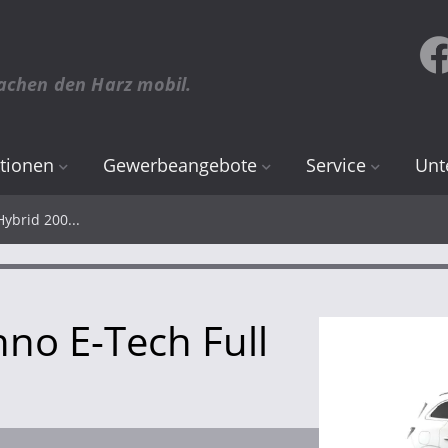
achen den Harz mobil.
tionen
Gewerbeangebote
Service
Unt
Renault
Online Termin
Übe
ybrid 200...
d
Dacia
Teile & Zubehör
Sta
Inspektion & Wart
Karr
no E-Tech Full
Räder, Reifen & Fe
CCH
Karosserie & Lack