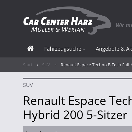
Wir m
Fahrzeugsuche
Angebote & Ak
Elektro & Hybrid
Angebote
Start
›
SUV
›
Renault Espace Techno E-Tech Full H
Neuwagen
Elektro & Hybri
SUV
Gebrauchtwagen
Renault Espace Tech
Hybrid 200 5-Sitzer