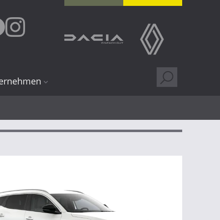
ernehmen
r uns
ndorte
ung
iere
lgen
 Kundenkarte