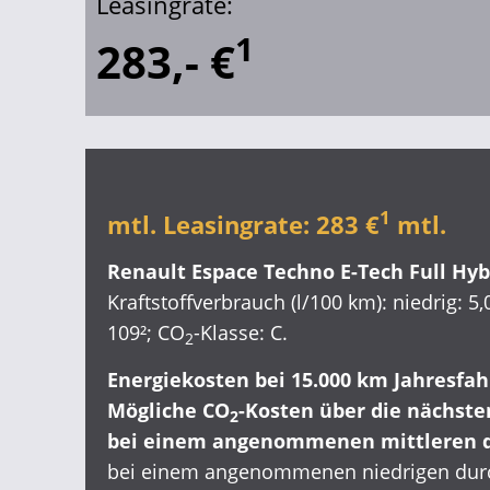
Leasingrate:
1
283,- €
1
mtl. Leasingrate
:
283 €
mtl.
Renault Espace Techno E-Tech Full Hyb
Kraftstoffverbrauch (l/100 km): niedrig: 5,0
109²; CO
-Klasse: C.
2
Energiekosten bei 15.000 km Jahresfah
Mögliche CO
-Kosten über die nächsten
2
bei einem angenommenen mittleren d
bei einem angenommenen niedrigen durc