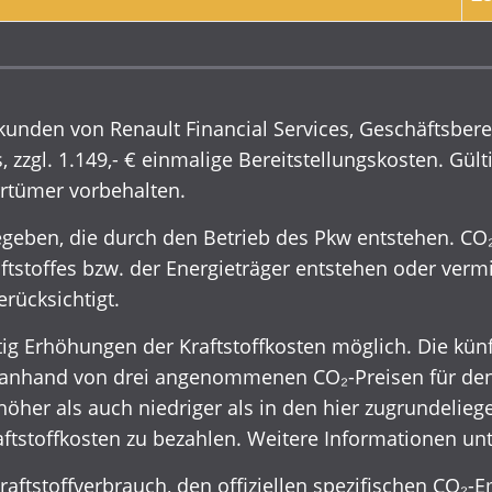
kunden von Renault Financial Services, Geschäftsber
 zzgl. 1.149,- € einmalige Bereitstellungskosten. Gült
rrtümer vorbehalten.
eben, die durch den Betrieb des Pkw entstehen. CO₂
ftstoffes bzw. der Energieträger entstehen oder ver
rücksichtigt.
g Erhöhungen der Kraftstoffkosten möglich. Die künft
anhand von drei angenommenen CO₂-Preisen für den 
öher als auch niedriger als in den hier zugrundelie
ftstoffkosten zu bezahlen. Weitere Informationen un
Kraftstoffverbrauch, den offiziellen spezifischen CO