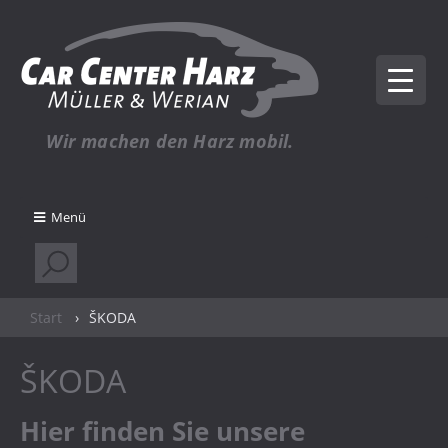
Wir machen den Harz mobil.
Menü
Start
›
ŠKODA
ŠKODA
Hier finden Sie unsere